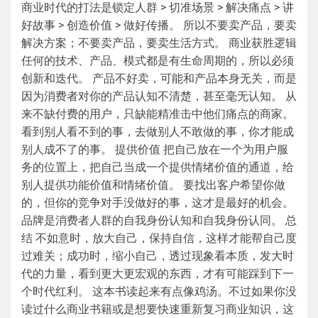
商业时代的打法是锁定人群 > 切准场景 > 解决痛点 > 讲
好故事 > 创造价值 > 做好传播。 所以不要卖产品，要卖
解决方案；不要卖产品，要卖生活方式。 商业获胜逻辑
任何的技术、产品、模式都是有生命周期的，所以必须
创新和迭代。 产品不好卖，可能和产品本身无关，而是
因为消费者对你的产品认知不清楚，甚至毫无认知。 从
来不缺付费的用户，只缺能精准击中他们痛点的商家。
看到别人看不到的事，去做别人不敢做的事，你才能成
别人成不了的事。 提供价值 把自己放在一个为用户服
务的位置上，把自己当成一个提供情绪价值的通道，给
别人提供功能价值和情绪价值。 要找出客户希望你做
的，但你的竞争对手没做好的事，这才是最好的机会。
品牌是消费者人群的自我身份认知和自我身份认同。 总
结 不如意时，放大自己，保持自信，这样才能帮自己度
过难关；成功时，缩小自己，透过现象看本质，发大时
代的力量，看到更大更宏观的东西，才有可能踩到下一
个时代红利。 这本书读起来有点像鸡汤。不过如果你没
读过什么商业书籍或是想要快速重新复习商业知识，这