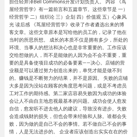
担任轻井泽Bell Commons开发计划负责人。 内容 《茑
屋经营哲学》有一篇前言和五篇章节。这些章节是 一）
经营哲学 二）组织论 三）企划 四）价值观 五）心象风
光 读后感 《茑屋经营哲学》收录了作者遴选出来的博
客文章。这些文章原本是写给他的员工的，记录了他在
当时的所思所想。 成长的本质不仅是拥有多少，所处的
环境、当事人的想法和决心也是非常重要的。工作应该
交给想做的人，而不是能做的人因为会不会不重要，重
要的是具备使项目成功的必备要素——决心。店铺的营
业额是可以通过努力创造出来的，单凭才能是做不到
的。赚钱是不断努力的结果，并不是原因。 失败的店铺
大多是因为没站在顾客的角度思考问题，或是不考虑员
工对工作的期待感。第二家店容易失败因为成功的体验
会让人不由自主地忽视最基本的问题。成功会使人愈发
自信，愈发听不进去他人的建议，导致没有进步。失败
会造成钱财的损失，但也会带来经验和人脉。谁都会失
败，因为做的是自己不会的事情。若不做自己不会的事
情，人是无法进步的。 企业者应该创造出实实在在的价