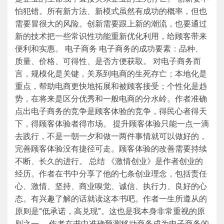
怕犯错。所有新方法、新模式虽然有成功的概率，但也
需要冒很大的风险。创新需要跟上新的潮流，也要通过
新的技术把一些常识性功能重新优化利用，给顾客带来
便利和实惠。 电子商务 电子商务的成功要素：品种、
质量、价格、可得性、是否方便获取。 对电子商务而
言，规模化是关键，关系到电商的生死存亡；本地化是
重点，帮助电商更快地拓展和被顾客接受；个性化是趋
势，在将来是区分优秀和一般电商的分水岭。作者准确
点出电子商务的竞争是顾客体验的竞争，得民心者得天
下，得顾客体验者得市场。 提升顾客体验只能一点一滴
去践行，不是一朝一夕和做一两件事情就可以做好的，
完善顾客体验没有捷径可走。顾客体验的改善需要持续
不断、长久的进行。 总结 《激情创业》是作者创业的
经历。作者在书中分享了他的七条创业理念，包括责任
心、激情、坚持、商业嗅觉、诚信、执行力、良好的心
态。有兴趣了解的话就读这本书吧。作者一生所遵从的
原则是“低承诺，高兑现”。这也是我本身非常重视的原
则之一。 作者在书中准确预测移动商务成为电子商务的