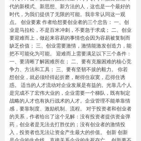
代的新模式、新思想、新方法的人，这也是一个最好的
时代，为我们提供了无限的可能。我非常认同这一观
点。 创业要素 作者给想要创业者的三个忠告： 一、创
业是马拉松，不是百米冲刺，不要急于求成； 二、创业
要迎难而上，做起来容易的事情也会因为容易被复制而
缺乏价值； 三、创业需要激情，激情能激发创造力，能
把不可能化为可能。 迎难而上需要满足以下三个条件：
一、要清晰了解困难所在； 二、要有克服困难的核心竞
争力、方法和工具； 三、要有坚韧不拔的毅力。 你若
想创业，就必须经得起折磨，耐得住寂寞，忍得住诱
惑。 适当的人才流动对企业发展是有益的。光靠几个人
是完成不了宏伟大业的，企业需要一个梯队，既有制定
战略的人才也有执行战术的人才。企业管理不能单靠情
感，要靠制度、激励机制、流程。 对于投资者和创业者
的关系，作者给出了这个见解：没有投资者提供资金弹
药，创业者是无法去打胜仗的；没有创业者的激情投
入，投资者也无法让资金产生最大的价值。 创新 创新
是企业的生命线，直接关系企业的生死存亡。 创新要不