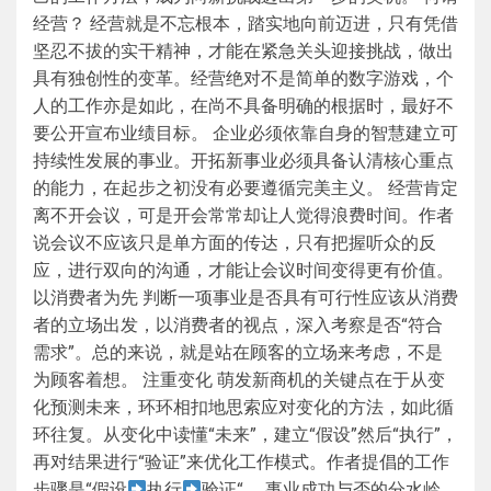
经营？ 经营就是不忘根本，踏实地向前迈进，只有凭借
坚忍不拔的实干精神，才能在紧急关头迎接挑战，做出
具有独创性的变革。经营绝对不是简单的数字游戏，个
人的工作亦是如此，在尚不具备明确的根据时，最好不
要公开宣布业绩目标。 企业必须依靠自身的智慧建立可
持续性发展的事业。开拓新事业必须具备认清核心重点
的能力，在起步之初没有必要遵循完美主义。 经营肯定
离不开会议，可是开会常常却让人觉得浪费时间。作者
说会议不应该只是单方面的传达，只有把握听众的反
应，进行双向的沟通，才能让会议时间变得更有价值。
以消费者为先 判断一项事业是否具有可行性应该从消费
者的立场出发，以消费者的视点，深入考察是否“符合
需求”。总的来说，就是站在顾客的立场来考虑，不是
为顾客着想。 注重变化 萌发新商机的关键点在于从变
化预测未来，环环相扣地思索应对变化的方法，如此循
环往复。从变化中读懂“未来”，建立“假设”然后“执行”，
再对结果进行“验证”来优化工作模式。作者提倡的工作
步骤是“假设
执行
验证“。 事业成功与否的分水岭