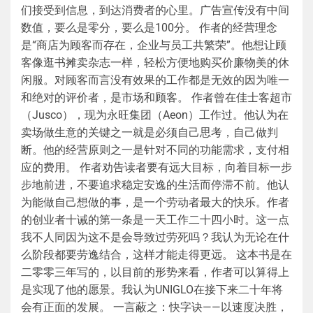
们接受到信息，到达消费者的心里。广告宣传没有中间
数值，要么是零分，要么是100分。 作者的经营理念
是“商店为顾客而存在，企业与员工共繁荣”。他想让顾
客像逛书摊卖杂志一样，轻松方便地购买价廉物美的休
闲服。对顾客而言没有效果的工作都是无效的因为唯一
和绝对的评价者，是市场和顾客。 作者曾在佳士客超市
（Jusco），现为永旺集团（Aeon）工作过。他认为在
卖场做生意的关键之一就是必须自己思考，自己做判
断。他的经营原则之一是针对不同的功能需求，支付相
应的费用。 作者劝告读者要有远大目标，向着目标一步
步地前进，不要追求稳定安逸的生活而停滞不前。他认
为能做自己想做的事，是一个劳动者最大的快乐。作者
的创业者十诫的第一条是一天工作二十四小时。这一点
我不人同因为这不是会导致过劳死吗？我认为无论在什
么阶段都要劳逸结合，这样才能走得更远。 这本书是在
二零零三年写的，以目前的形势来看，作者可以算得上
是实现了他的愿景。我认为UNIGLO在接下来二十年将
会有正面的发展。 一言蔽之：快字诀——以速度决胜，