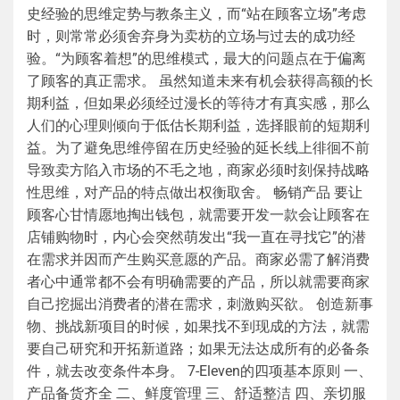
史经验的思维定势与教条主义，而“站在顾客立场”考虑
时，则常常必须舍弃身为卖枋的立场与过去的成功经
验。“为顾客着想”的思维模式，最大的问题点在于偏离
了顾客的真正需求。 虽然知道未来有机会获得高额的长
期利益，但如果必须经过漫长的等待才有真实感，那么
人们的心理则倾向于低估长期利益，选择眼前的短期利
益。为了避免思维停留在历史经验的延长线上徘徊不前
导致卖方陷入市场的不毛之地，商家必须时刻保持战略
性思维，对产品的特点做出权衡取舍。 畅销产品 要让
顾客心甘情愿地掏出钱包，就需要开发一款会让顾客在
店铺购物时，内心会突然萌发出“我一直在寻找它”的潜
在需求并因而产生购买意愿的产品。商家必需了解消费
者心中通常都不会有明确需要的产品，所以就需要商家
自己挖掘出消费者的潜在需求，刺激购买欲。 创造新事
物、挑战新项目的时候，如果找不到现成的方法，就需
要自己研究和开拓新道路；如果无法达成所有的必备条
件，就去改变条件本身。 7-Eleven的四项基本原则 一、
产品备货齐全 二、鲜度管理 三、舒适整洁 四、亲切服