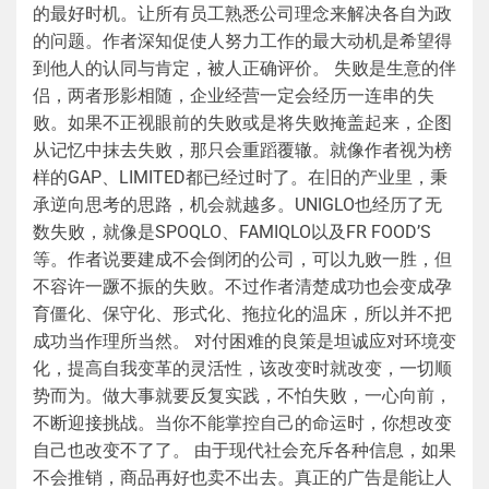
的最好时机。让所有员工熟悉公司理念来解决各自为政
的问题。作者深知促使人努力工作的最大动机是希望得
到他人的认同与肯定，被人正确评价。 失败是生意的伴
侣，两者形影相随，企业经营一定会经历一连串的失
败。如果不正视眼前的失败或是将失败掩盖起来，企图
从记忆中抹去失败，那只会重蹈覆辙。就像作者视为榜
样的GAP、LIMITED都已经过时了。在旧的产业里，秉
承逆向思考的思路，机会就越多。UNIGLO也经历了无
数失败，就像是SPOQLO、FAMIQLO以及FR FOOD’S
等。作者说要建成不会倒闭的公司，可以九败一胜，但
不容许一蹶不振的失败。不过作者清楚成功也会变成孕
育僵化、保守化、形式化、拖拉化的温床，所以并不把
成功当作理所当然。 对付困难的良策是坦诚应对环境变
化，提高自我变革的灵活性，该改变时就改变，一切顺
势而为。做大事就要反复实践，不怕失败，一心向前，
不断迎接挑战。当你不能掌控自己的命运时，你想改变
自己也改变不了了。 由于现代社会充斥各种信息，如果
不会推销，商品再好也卖不出去。真正的广告是能让人