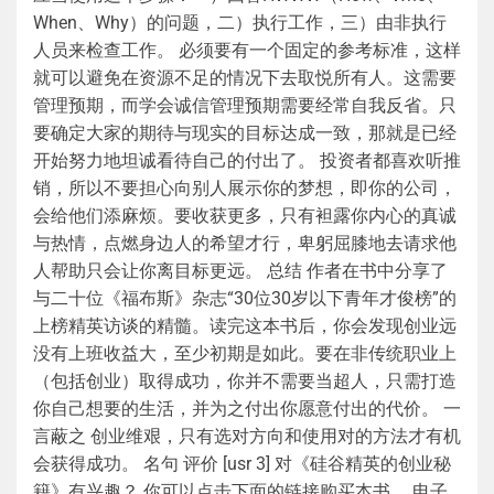
When、Why）的问题，二）执行工作，三）由非执行
人员来检查工作。 必须要有一个固定的参考标准，这样
就可以避免在资源不足的情况下去取悦所有人。这需要
管理预期，而学会诚信管理预期需要经常自我反省。只
要确定大家的期待与现实的目标达成一致，那就是已经
开始努力地坦诚看待自己的付出了。 投资者都喜欢听推
销，所以不要担心向别人展示你的梦想，即你的公司，
会给他们添麻烦。要收获更多，只有袒露你内心的真诚
与热情，点燃身边人的希望才行，卑躬屈膝地去请求他
人帮助只会让你离目标更远。 总结 作者在书中分享了
与二十位《福布斯》杂志“30位30岁以下青年才俊榜”的
上榜精英访谈的精髓。读完这本书后，你会发现创业远
没有上班收益大，至少初期是如此。要在非传统职业上
（包括创业）取得成功，你并不需要当超人，只需打造
你自己想要的生活，并为之付出你愿意付出的代价。 一
言蔽之 创业维艰，只有选对方向和使用对的方法才有机
会获得成功。 名句 评价 [usr 3] 对《硅谷精英的创业秘
籍》有兴趣？ 你可以点击下面的链接购买本书。 电子