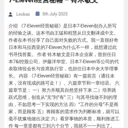
7-Eleven经营秘籍 – 铃木敏文
5th July 2023
Leckas
介绍 《7-Eleven经营秘籍》是日本7-Eleven创办人所写
的经验之谈。这本书由王猛和程慧从日文翻译成中文。
作者在本书分享了自己面对失败的方式。我一直很好奇
日本和马拉西亚的7-Eleven为什么不一样，就想通过此
书寻找答案。 作者 铃木敏文是日本企业家，曾担任日
本7&I控股公司、伊藤洋华堂、日本7-Eleven等公司的代
表取缔役会长与首席执行官，也担任日本中央大学理事
长。 内容 《7-Eleven经营秘籍》有一篇前言（通往未
来，没有现成的路可走！）、六篇章节和一章结语。 六
篇章节是： 一）努力并顺其自然坚持下来 二）培养跳
跃式思维，创造从“无”到“有” 三）与其寻找做不到的理
由，不如思考一下实现的方法 四）“工作的分母”不是商
家，而是顾客 五）将顾客的需求作为判断标准，就可以
毫不犹豫地做出决定 六）看穿事物的本质，顺利推进工
作 每一章里都有三到六个分节，我就不一一列出了。