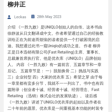
柳井正
28th May 2023
Leckas
介绍 《一胜九败》是UNIQLO创始人的自传。这本书由
徐静波从日文翻译成中文。作者希望通过自己的经验教
训给正在为前途而烦恼的读者提供一个打破困境的启
迪。我想通过此书一窥Uniqlo的成功之道。 作者 柳井
正是日本迅销有限公司(Fast Retailing)主席、董事长、
总裁兼首席执行官。他是优衣库（UNIQLO）品牌创始
人。 内容 《一胜九败》有一篇前言、五篇章节和一章
后记。 五篇章节是： 一）脱胎换骨 二）挑战与实践
三）企业转型 四）大家的优衣库 五）希望之芽 由于每
一章里都有蛮多分节，我就不一一列出了。书中也有四
篇附录（创业者十诫、经营者十诫、经营理念、Fast
Retailing （迅销）株式会社的发展轨迹）。 读后感
《一胜九败》讲述了UNIGLO优衣库的起始以及作者在
二十年前的愿景。优衣库是一间重视基本功能的时装专