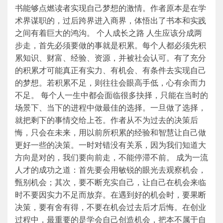
书能够点燃读者实现自己梦想的激情。作者原本是在学
术界谋职的，过后跨界进入商界，体悟出了书本和实践
之间有着巨大的鸿沟。 个人成长之路 人生应该分成两
步走，首先必须要做的事就是积累。每个人都必须先积
累知识、财富、经验、资源，并被社会认可。有了充分
的积累才可能真正有实力、有机会、有条件去实现自己
的梦想。若积累不足，则往往会眼高手低，心有余而力
不足。 每个人一生中都会面临很多抉择，只能在当时的
场景下、当下的进程中做最佳的选择。一旦做了选择，
就把剩下的事情交给上苍。作者从不为过去的决策后
悔，只会在未来，用以前所积累的经验和智慧让自己做
更好一些的决策。一时对错没有关系，因为我们知道大
方向是对的，我们要向前走，不能停滞不前。 成为一流
人才的成功之道：首先要会用敏锐的眼光去观察机会，
甄别机会；其次，要不断充实自己，让自己在机会来临
时不要因实力不足而放弃。在遇到好的机会时，要果断
决策，要有舍有得，不要在机会过去后才后悔。在创业
过程中，最重要的是学会自己创造机会，把本不属于自