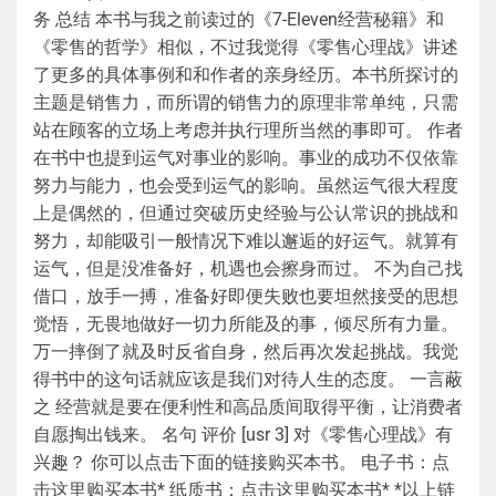
务 总结 本书与我之前读过的《7-Eleven经营秘籍》和
《零售的哲学》相似，不过我觉得《零售心理战》讲述
了更多的具体事例和和作者的亲身经历。本书所探讨的
主题是销售力，而所谓的销售力的原理非常单纯，只需
站在顾客的立场上考虑并执行理所当然的事即可。 作者
在书中也提到运气对事业的影响。事业的成功不仅依靠
努力与能力，也会受到运气的影响。虽然运气很大程度
上是偶然的，但通过突破历史经验与公认常识的挑战和
努力，却能吸引一般情况下难以邂逅的好运气。就算有
运气，但是没准备好，机遇也会擦身而过。 不为自己找
借口，放手一搏，准备好即便失败也要坦然接受的思想
觉悟，无畏地做好一切力所能及的事，倾尽所有力量。
万一摔倒了就及时反省自身，然后再次发起挑战。我觉
得书中的这句话就应该是我们对待人生的态度。 一言蔽
之 经营就是要在便利性和高品质间取得平衡，让消费者
自愿掏出钱来。 名句 评价 [usr 3] 对《零售心理战》有
兴趣？ 你可以点击下面的链接购买本书。 电子书：点
击这里购买本书* 纸质书：点击这里购买本书* *以上链