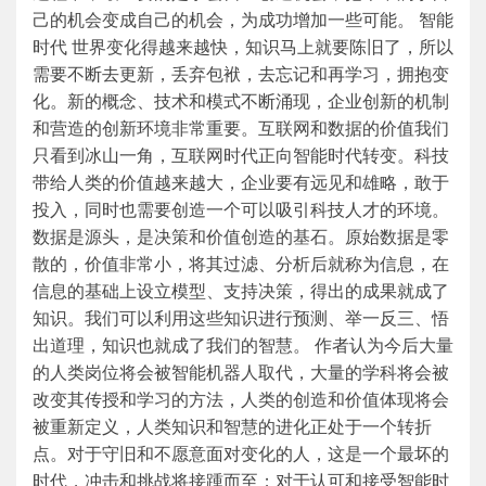
己的机会变成自己的机会，为成功增加一些可能。 智能
时代 世界变化得越来越快，知识马上就要陈旧了，所以
需要不断去更新，丢弃包袱，去忘记和再学习，拥抱变
化。新的概念、技术和模式不断涌现，企业创新的机制
和营造的创新环境非常重要。互联网和数据的价值我们
只看到冰山一角，互联网时代正向智能时代转变。科技
带给人类的价值越来越大，企业要有远见和雄略，敢于
投入，同时也需要创造一个可以吸引科技人才的环境。
数据是源头，是决策和价值创造的基石。原始数据是零
散的，价值非常小，将其过滤、分析后就称为信息，在
信息的基础上设立模型、支持决策，得出的成果就成了
知识。我们可以利用这些知识进行预测、举一反三、悟
出道理，知识也就成了我们的智慧。 作者认为今后大量
的人类岗位将会被智能机器人取代，大量的学科将会被
改变其传授和学习的方法，人类的创造和价值体现将会
被重新定义，人类知识和智慧的进化正处于一个转折
点。对于守旧和不愿意面对变化的人，这是一个最坏的
时代，冲击和挑战将接踵而至；对于认可和接受智能时