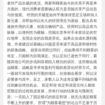
者对产品生腻的状况。商家和顾客如今的关系不再是单
方面的，现代消费者需要确认双方是否能共享产品信息
与价值观。 经营的关键是如何平衡保持坚定立场和加入
新元素，亦即如何以长久的经营理念为基础，配合具有
速效作用的元素，创造出畅销产品。经营时以高品质为
纵轴，以便利性为横轴，挖掘出竞争对手未曾涉足的空
白地带，实现企业的自我差异化。如果企业成长遇到瓶
颈，作者建议试着确认问题是否来源于高品质和便利性
的权衡战略。 就算自诩胜过同行，但如果得不到顾客的
肯定，只能称为自我满足。当认定自己逊色于同行，紧
随其他公司的步伐则容易陷入模仿的误区。这些都会疏
远顾客。战略是寻求有盈利可能的差异化经营方式。第
一眼就可发现有利可图的项目，任谁都会看穿，所以没
必要参与其中。反之，多数人认为这肯定赚不到钱的项
目则象征绝佳机会。 前定和谐 前定和谐是任何人都按
照预定的过程前进发展，所有行动的结果也与预期无
异。一旦陷入了固定模式的前定和谐，就无法满足顾客
不断上升的要求。 所谓“为顾客着想”的论点不乏基于历