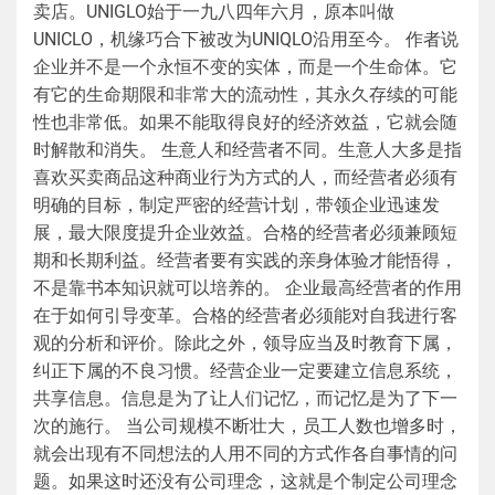
卖店。UNIGLO始于一九八四年六月，原本叫做
UNICLO，机缘巧合下被改为UNIQLO沿用至今。 作者说
企业并不是一个永恒不变的实体，而是一个生命体。它
有它的生命期限和非常大的流动性，其永久存续的可能
性也非常低。如果不能取得良好的经济效益，它就会随
时解散和消失。 生意人和经营者不同。生意人大多是指
喜欢买卖商品这种商业行为方式的人，而经营者必须有
明确的目标，制定严密的经营计划，带领企业迅速发
展，最大限度提升企业效益。合格的经营者必须兼顾短
期和长期利益。经营者要有实践的亲身体验才能悟得，
不是靠书本知识就可以培养的。 企业最高经营者的作用
在于如何引导变革。合格的经营者必须能对自我进行客
观的分析和评价。除此之外，领导应当及时教育下属，
纠正下属的不良习惯。经营企业一定要建立信息系统，
共享信息。信息是为了让人们记忆，而记忆是为了下一
次的施行。 当公司规模不断壮大，员工人数也增多时，
就会出现有不同想法的人用不同的方式作各自事情的问
题。如果这时还没有公司理念，这就是个制定公司理念