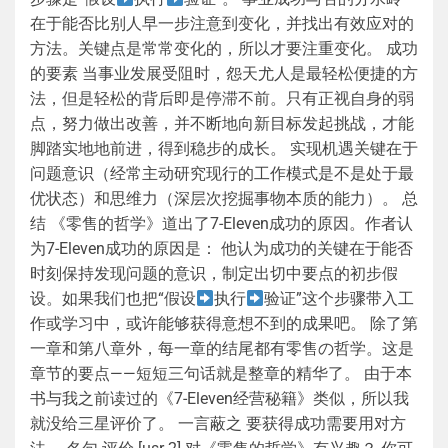
在于能否比别人早一步注意到变化，并找出有效应对的
方法。关键点是常常变化的，所以才要注重变化。 成功
的要素 当事业发展受阻时，怨天尤人是最轻松便捷的方
法，但是轻松的背后即是停滞不前。只有正视自身的弱
点，努力做出改善，并不断地向新目标发起挑战，才能
脚踏实地地前进，得到稳步的成长。 实现机遇关键在于
问题意识（经常主动研究现行的工作模式是不是处于最
优状态）和思维力（深层次挖掘事物本质的能力）。 总
结 《零售的哲学》道出了7-Eleven成功的原因。作者认
为7-Eleven成功的原因是： 他认为成功的关键在于能否
时刻保持发现问题的意识，制定出切中要点的初步假
设。如果我们也把“假设
执行
验证”这个步骤带入工
作或学习中，或许能够获得意想不到的成果吧。 除了第
一章和第八章外，每一章的结尾都有零售の哲学。这是
章节的要点——短短三句话就是整章的精华了。 由于本
书与我之前读过的《7-Eleven经营秘籍》类似，所以我
就没给三星评价了。 一言蔽之 要获得成功需要用对方