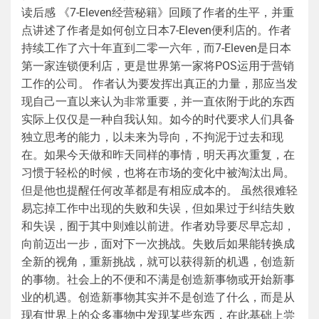
读后感 《7-Eleven经营秘籍》回顾了作者的生平，并重
点讲述了作者是如何创立日本7-Eleven便利店的。作者
持续工作了六十年直到二零一六年，而7-Eleven是日本
第一家连锁便利店，更是世界第一家将POS运用于营销
工作的公司。 作者认为要发挥出真正的力量，那应当发
现自己一直以来认为非常重要，并一直依附于此的东西
实际上仅仅是一种自我认知。如今的时代要求人们具备
独立思考的能力，以未来为导向，不拘泥于过去和现
在。如果今天做和昨天同样的事情，明天再次重复，在
习惯于轻松的时候，也将在市场的变化中被淘汰出局。
但是他也提醒任何改革都是有相应成本的。 虽然很难轻
易忘掉工作中出现的失败和失误，但如果过于纠结失败
和失误，囿于其中则难以前进。作者劝导要尽早忘却，
向前迈出一步，面对下一次挑战。失败后如果能转换成
全新的视角，重新挑战，就可以获得新的机遇，创造新
的事物。社会上的不便和不满是创造新事物或开始新事
业的机遇。创造新事物其实并不是创造了什么，而是从
现有世界上的众多事物中发现某些东西，在此基础上尝