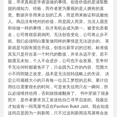
值，寻求真相是学者该做的事情。创造价值的是读取数
据的感知力、经验，而作者更为重视的是人拥有的直
觉。数据并非用来企划的工具，而是用来验证和说服他
人。商品没有绝对的价值，而是因人而异。当没人愿意
和你做一样的事情，你才有机会成为第一。被变化牵着
走，公司将很容易倒闭。无法创造变化，公司将止步不
前。我们必须明白重复做同样的事情是无法进步的。 革
新就是与固有观念开战，创造出新常识的过程。标准值
其实只是符合某一个时代的数值，并非永远不变。若不
能遇见未知，个人不会进步，公司也不会发展。竞争对
手无论何时都避免不了，只会因为工作的内容、范围大
小不同而随之改变。战术是无法扭转战略上的失误。 决
定公司规模大小的只有每一位员工梦想的总和。累计信
用往往需要很长的时间，可是丧失信用只在一瞬间，所
以必须维持信用，否则就很难翻身了。 书中穿插了很多
照片，是作者要求员工发送给自己寻早启发的。我最近
才知道有一间茑屋书店在Pavilion Bukit Jalil。我会知道
这间店是因为一则新闻，只不过这则新闻说茑屋将会改