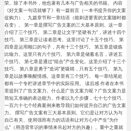
荣。除了本书外，他也著有几本与广告相关的书籍。 内容
《好文案一句话就够了》有一篇前言（一本书提升你的文案
促购力）、九篇章节和一章结语（能刺进要害的文案随时都
在变）。 第一章是撰写广告文案的三大基本原则。这一章
介绍了三个技巧。 第二章是让文字“坚硬有力”，讲述十四个
技巧。 第三章是让读者思考。这里讨论了十五个技巧。 第
四章是运用顺口的句子，共有十三个技巧。 第五章是锻炼
比喻力。这里只有六个技巧。 第六章是储蓄名言，讲述五
个技巧。 第七章是通过“组合”产生变化。这里介绍了十三个
技巧。 第八章是勇于“造词”更吸睛，只有五个技巧。 第九
章是以故事唤醒情感。这章里有三个技巧。 每一章结尾处
都有一个专栏讲述章节中的实际应用。 读后感 作者在本书
里提到了广告文案力。什么是广告文案力呢？广告文案力是
简短又准确的表达能力。作者以九个步骤，七十七个技巧、
一百六十七个经典案例来教导我们如何提升自己的广告文案
力。 撰写广告文案有三大基本原则。它们是让对方认为与
自己有关、使用强而有力的话语和让对方心中产生“为什
么”（用违背常识的事情来吊起对方的兴趣）。重中之重就