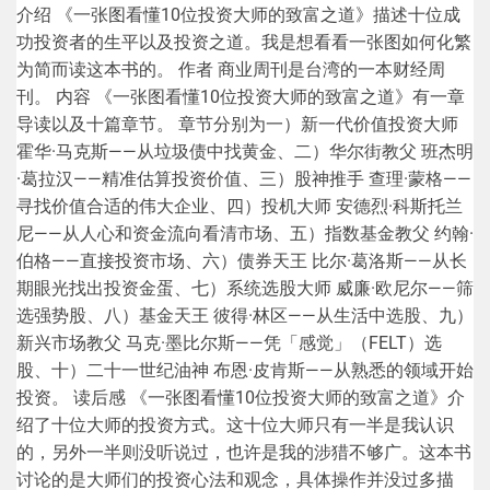
介绍 《一张图看懂10位投资大师的致富之道》描述十位成
功投资者的生平以及投资之道。我是想看看一张图如何化繁
为简而读这本书的。 作者 商业周刊是台湾的一本财经周
刊。 内容 《一张图看懂10位投资大师的致富之道》有一章
导读以及十篇章节。 章节分别为一）新一代价值投资大师
霍华·马克斯——从垃圾债中找黄金、二）华尔街教父 班杰明
·葛拉汉——精准估算投资价值、三）股神推手 查理·蒙格——
寻找价值合适的伟大企业、四）投机大师 安德烈·科斯托兰
尼——从人心和资金流向看清市场、五）指数基金教父 约翰·
伯格——直接投资市场、六）债券天王 比尔·葛洛斯——从长
期眼光找出投资金蛋、七）系统选股大师 威廉·欧尼尔——筛
选强势股、八）基金天王 彼得·林区——从生活中选股、九）
新兴市场教父 马克·墨比尔斯——凭「感觉」（FELT）选
股、十）二十一世纪油神 布恩·皮肯斯——从熟悉的领域开始
投资。 读后感 《一张图看懂10位投资大师的致富之道》介
绍了十位大师的投资方式。这十位大师只有一半是我认识
的，另外一半则没听说过，也许是我的涉猎不够广。这本书
讨论的是大师们的投资心法和观念，具体操作并没过多描