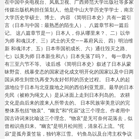
在中国中央电视台、凤凰卫视、广西师范大学出版社等多家
传媒出版机构担任策划人。他是中山大学历史学学士，南京
大学历史学硕士、博士。 内容 《简明日本史》共有一篇引
言（日本与中国：最熟悉的陌生人）、八篇章节和一篇后
记。 这八篇章节是一）日本人，你从哪里来？、二）以华
为师 和魂汉才、三）武士的天空——幕府风云、四）明治维
新 和魂洋才、五）日本帝国初成长、六）通往毁灭之路、
七）以美为师 日本新生和八）日本失落了吗？。 每一章内
有三至六节不等。 读后感 《简明日本史》叙述了日本从蒙
昧野蛮、残暴变态的国家进化成文明开化的国家以及中日两
国从师生到世仇再变为友好邻邦的历史过程。 日本人的起
源地位于日本与北亚腹地之间的西伯利亚荒原。最早的日本
先民（被称为绳文人）是从冰面上走到日本列岛的。 农耕
文化是由后来的渡来人所带去的。 日本民族审美意识的完
整体系包括“物哀”、“幽玄”和“侘寂“这三个理念。作者用中
国古诗词来比喻这三个理念。“物哀”是无可奈何花落去，似
曾相识燕归来。“幽玄”是明月松间照，清泉石上流。“侘
寂“是孤舟蓑笠翁，独钓寒江雪。 钓鱼岛以及台湾主权争议