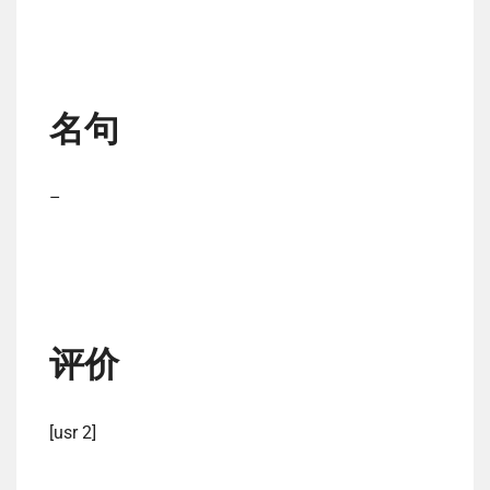
名句
–
评价
[usr 2]