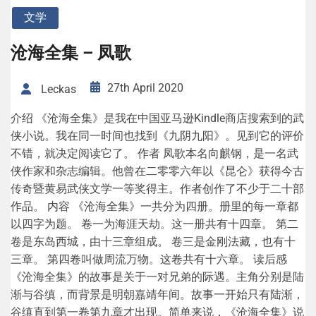
文学
沧海全集 – 凤歌
27th April 2020
Leckas
介绍 《沧海全集》是我在中国亚马逊Kindle商店搜索到的武
侠小说。我在同一时间也找到《九阴九阳》。见到它的评价
不错，就决定阅读它了。 作者 凤歌本名向麒钢，是一名武
侠作家和杂志编辑。他曾在二零零六年以《昆仑》获得今古
传奇暨黄易武侠文学一等奖得主。作者创作了不少于二十部
作品。 内容 《沧海全集》一共分为四册。册里的每一章都
以四字为题。 卷一为海涯天劫。这一册共有十四章。 第二
卷是东岛西城，由十三章组成。 卷三是金刚法藏，也有十
三章。 第四卷叫做周流万物。这卷共有十六章。 读后感
《沧海全集》的故事是关于一对兄弟的际遇。主角分别是陆
渐与谷缜，而背景是明朝嘉靖年间。故事一开始只有陆渐，