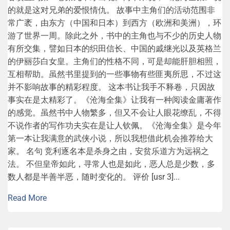
谷缜直到第一卷第九章才出现。简单来说，《沧海全集》说
的就是这对兄弟的爱恨情仇。 故事中主角们的活动范围非
常广袤，由东方（中国和日本）到西方（欧洲和美洲），环
游了世界一周。除此之外，书中的主角也与不少的历史人物
有所交集，譬如日本的织田信长、中国的戚继光以及英格兰
的伊丽莎白女皇。主角们的性格不同，可是却能肝胆相照，
互相帮助。虽然书里提到的一些事物有些匪夷所思，不过这
并不影响故事的精彩程度。 这本书让我手不释卷，只因故
事实在是太精彩了。《沧海全集》让我有一种阅读金庸著作
的感觉。虽然书中人物繁多，但又不会让人眼花缭乱，不得
不说作者的写作功夫实在是让人钦佩。《沧海全集》是今年
第一本让我满意的武侠小说，所以我想借此机会推荐给大
家。 名句 竞利逐名本是杀身之由，安贫乐道方为远祸之
法。 不但皇帝如此，寻常人也是如此，恶人总是少数，多
数人都是半善半恶，随时变化的。 评价 [usr 3]...
Read More