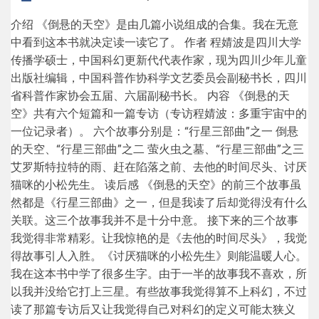
17th September 2022
Leckas
介绍 《倒悬的天空》是由几篇小说组成的合集。我在无意
中看到这本书就决定读一读它了。 作者 程婧波是四川大学
传播学硕士，中国科幻更新代代表作家，现为四川少年儿童
出版社编辑，中国科普作协科学文艺委员会副秘书长，四川
省科普作家协会五届、六届副秘书长。 内容 《倒悬的天
空》共有六个短篇和一篇专访（专访程婧波：多重宇宙中的
一位记录者）。 六个故事分别是：“行星三部曲”之一 倒悬
的天空、“行星三部曲”之二 萤火虫之墓、“行星三部曲”之三
艾罗斯特拉特的雨、赶在陷落之前、去他的时间尽头、讨厌
猫咪的小松先生。 读后感 《倒悬的天空》的前三个故事虽
然都是《行星三部曲》之一，但是我读了后却觉得没有什么
关联。这三个故事我并不是十分中意。 接下来的三个故事
我觉得非常精彩。让我惊艳的是《去他的时间尽头》，我觉
得故事引人入胜。《讨厌猫咪的小松先生》则能温暖人心。
我在这本书中学了很多生字。由于一半的故事我不喜欢，所
以我并没给它打上三星。有些故事我觉得算不上科幻，不过