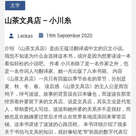
文学
山茶文具店 – 小川糸
19th September 2020
Leckas
介绍 《山茶文具店》是由王蕴洁翻译成中文的日文小说。
我也不知道为什么会选择这本书，或许是因为想要读读一本
看似轻松的小说吧。 作者 小川糸除了是一名作家之外，也
是一名作词人与翻译家。她一共出版了八本书籍。 内容
《山茶文具店》一共只有四篇以季节命名的章节，分别是
夏、秋、冬、春。 读后感 《山茶文具店》的主人公是雨宫
鸠子，绰号波波。故事的背景设在日本镰仓，而波波在那里
经营着外婆留下来的文具店。说是文具店，其实主业是代笔
人，帮助委托人写信。波波和她外婆的关系并不是很好，而
她也是在她姨婆过世后才停止在世界各地流浪回来掌管店
铺。这本书讲述了波波的心路历程。 本书详细介绍了很多
关于书信与文具的知识，就好像铅笔“B”前面的数字代表它