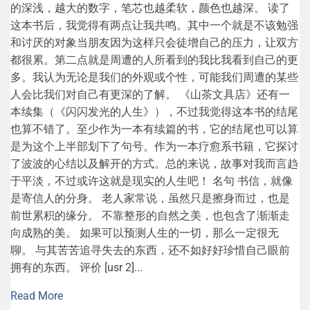
的深浅，越大的数字，笔芯也越柔软，颜色也越深。 读了
这本书后，我觉得有两点让我共鸣。其中一个就是不该勉强
和讨厌的对象当朋友因为这样只会徒增自己的压力，让双方
都很累。第二点就是周遭的人所看到的我比我看到自己的更
多。我认为无论是我们的外观或个性，可能我们周遭的某些
人会比我们对自己有更深的了解。 《山茶文具店》还有一
本续集（《闪闪发光的人生》），不过我觉得这本书的结尾
也算不错了。至少作为一本有续篇的书，它的结尾也可以算
是为这个上半部划下了句号。作为一本疗愈系书籍，它探讨
了波波的心结以及解开的方式。总的来说，故事对我而言趋
于平淡，不过或许这就是现实的人生吧！ 名句 书信，就像
是寄信人的分身。 老人家常说，虽然只是擦身而过，也是
前世累积的缘分。 不靠整形的自然之美，也包含了渐渐走
向成熟的美。 如果可以预测人生的一切，那么一定很无
聊。 与其苦苦追寻失去的东西，还不如好好珍惜自己眼前
拥有的东西。 评价 [usr 2]...
Read More