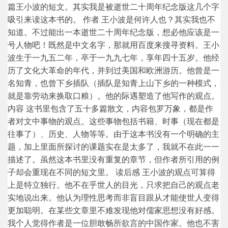
篇王小波的短文。其实我是被逝世二十周年纪念版这几个字
吸引来读这本书的。 作者 王小波是何许人也？其实我也不
知道。不过能出一本逝世二十周年纪念版，想必他应该是一
号人物吧！既然是中文名字，那就用百度来搜寻资料。王小
波生于一九五二年，卒于一九九七年，享年四十五岁。他经
历了文化大革命的年代，并到过美国和欧洲游历。他曾是一
名知青，也曾下乡插队（插队是知青上山下乡的一种模式，
就是靠劳动来换取口粮）。他的际遇塑造了他写作的观点。
内容 这书里包含了五十多篇散文，内容包罗万象，都是作
者对文中事物的观点。这些事物包括书籍、时事（现在都是
往事了）、历史、人物等等。由于这本书没有一个明确的主
题，加上里面所探讨的课题实在是太多了，我就不在此一一
描述了。虽然这本书里没有重复的章节，但作者所引用的例
子却会重现在不同的短文里。 读后感 王小波的观点可算得
上是特立独行。他不在乎世人的目光，只求把自己的观点老
实地说出来。他认为理性思考而非盲目跟从才能使世人变得
更加聪明。在某些文章里不难发现他对儒家思想没有好感。
我个人觉得作者是一位胆敢畅所欲言的中国作家。他也不害