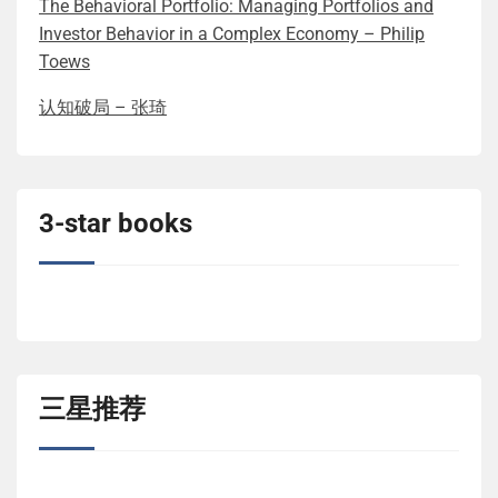
The Behavioral Portfolio: Managing Portfolios and
Investor Behavior in a Complex Economy – Philip
Toews
认知破局 – 张琦
3-star books
三星推荐