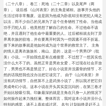
（二十八章）、卷三：死地（二十二章）以及尾声（两
章）。 读后感 《山河表里》的主角是褚桓。故事开头他的
生活过得非常颓废。这是因为他成为卧底却没有把犯人绳之
以法，而不少自己的兄弟为了这个任务牺牲了性命。当他成
功手刃犯人后，他竟然想了解自己的生命。不过他命不该
绝，并且遇到了他生命中最重要的人。过后褚桓就去到了异
界离衣族的驻地，并在要离开时因为一些因素不得不折返。
接下来的故事就是他如何成为这个世界的救世主了。 主角
的情人是离衣族族长，南山。是的，这是一个男男CP（耽
美）小说。一开始我也是有点难接受，不过想了一想其实也
没什么大不了的。虽然正常是男欢女爱，不过现在社会开放
了，男男也不再是禁忌了。好在小说里并没露骨的情节，不
然的话我想我也没办法把它读完了。 由于《山河表里》并
没有武功情节，自然算不上是武侠小说了，所以我才把它归
类成奇幻小说。这本小说在开头其实蛮沉闷的，在第三卷才
开始比较吸引我。印象最深的就是主角在只身一人的情况下
如何振作起来力挽狂澜。整体而言，我对这本小说并没什么
特别的感觉，谈不上喜欢或讨厌。 名句 计划始终是赶不上