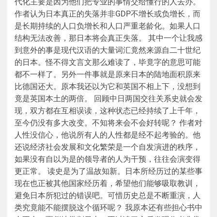
代化主要是因为他们把专业的事情交给懂行的人去办。
作者认为日本真正的失落并非GDP不增长或负增长，而
是长期持续的人口负增长和人口严重老龄化。如果人口
结构无法改善，那日本将会真正失落。 其中一个让我感
到意外的事是现代汉语的大量词汇竟然来源自二十世纪
的日本。怪不得文言文那么难读了，毕竟字的意思可能
都不一样了。另外一件事就是原来日本的陆地面积原来
比德国还大。原本我还以为它和英国不相上下，没想到
竟是英国本土的两倍。 回顾中日两国交往关系史就会发
现，双方都在互相误读，这种状态已经持续了上千年，
至今仍没有多大改变。不知将来会不会好转呢？ 作者对
人性没信心，他说所有人的人性都是经不起考验的。他
还说经济社会发展和文化繁荣是一个自发演进的秩序，
如果没有自以为是的领导者的人为干预，往往会演变得
更正常。 读史是为了温故知新。日本所经历过的某些事
现在也正被其他国家经历着，希望他们能够吸取教训，
避免日本所犯过的错误吧。可惜历史总是不断重演，人
类究竟能不能摆脱这个循环呢？ 我原本还有些担心书中