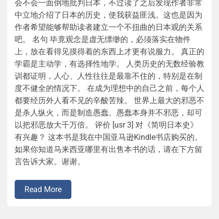
会不会一面倒地批判日本，不过读了之后发现作者非常
中立地介绍了日本的历史，使我获益匪浅。这也是因为
作者希望能够帮助读者建立一个不扭曲的日本观的关系
吧。 名句 毕竟观念是虚无缥缈的，必须落实在物件
上，放在看得见摸得着的东西上才更有说服力。 真正的
学霸是主动学，有选择性地学。 人类历史的无数经验教
训都证明，人心、人性往往是最靠不住的，特别是在制
度不健全的情况下。 在成为理想中的自己之前，每个人
都要经历外人看不见的辛酸苦辣。 世界上最大的邪恶不
是杀人纵火，而是制造愚蠢。愚蠢本身并不邪恶，却可
以把邪恶放大千万倍。 评价 [usr 3] 对《简明日本史》
有兴趣？ 这本书是我在中国亚马逊Kindle书店购买的。
如果你知道马来西亚哪里有出售本书的话，请在下方留
言告诉大家。谢谢。
Read More