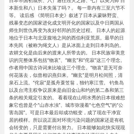
日本帝国初成长、六）通往毁灭之路、七）以美为师 日
本新生和八）日本失落了吗？。 每一章内有三至六节不
等。 读后感 《简明日本史》叙述了日本从蒙昧野蛮、
残暴变态的国家进化成文明开化的国家以及中日两国从
师生到世仇再变为友好邻邦的历史过程。 日本人的起源
地位于日本与北亚腹地之间的西伯利亚荒原。最早的日
本先民（被称为绳文人）是从冰面上走到日本列岛的。
农耕文化是由后来的渡来人所带去的。 日本民族审美意
识的完整体系包括“物哀”、“幽玄”和“侘寂“这三个理念。
作者用中国古诗词来比喻这三个理念。“物哀”是无可奈
何花落去，似曾相识燕归来。“幽玄”是明月松间照，清
泉石上流。“侘寂“是孤舟蓑笠翁，独钓寒江雪。 钓鱼岛
以及台湾主权争议原来是由旧金山和约的第二条和第三
条的相关规定引发的。 看着现在山明水秀的日本很难想
象它也曾是个“山赤水浊”、城市弥漫着“七色空气”的“公
害岛国”。可是日本最后却成功蜕变，成了现在干净宜
居的模样。所以说正面对环境污染问题的国家还是有机
会转变的，只是需要付出努力。 日本能够如此快实现现